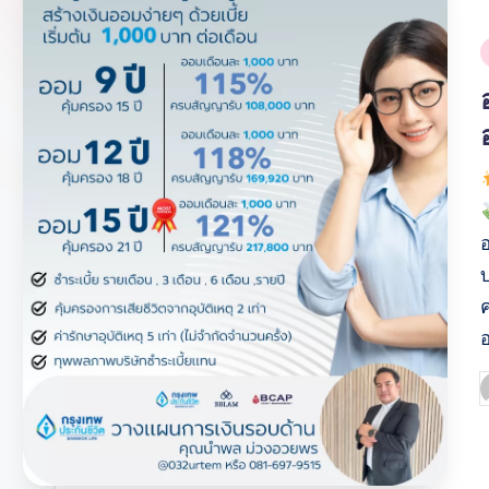
i
บ
P
b