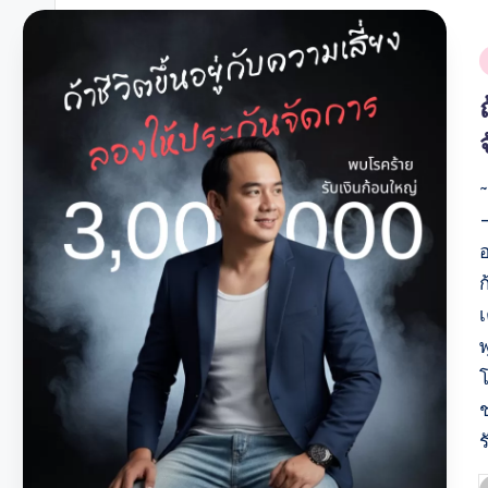
i
~
อ
ช